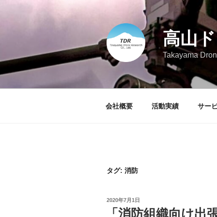
コ
ン
テ
高山ド
ン
ツ
Takayama Drone
へ
ス
キ
ッ
会社概要
活動実績
サー
プ
タグ:
消防
投
2020年7月1日
稿
「消防組織向け出
日: