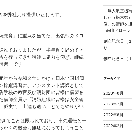
「無人航空機
ビスを弊社より提供いたします。
した（栃木県
修」の講師を担
- 高山ドロー
続教育」に重点を当てた、出張型のドロ
創立記念日（
り
遅れておりましたが、半年近く温めてき
習を行ってきた講師に協力を仰ぎ、継続
創立記念日（
講習」です。
元年から令和２年にかけて日本全国14箇
アーカイブ
ン操縦講習に、アシスタント講師として
防学校の教官及び消防団の皆様に講習を
2023年8月
た講師全員が「消防組織の皆様は安全管
2023年2月
、誠実で、上達も速い。とてもやりがい
2022年8月
できることは限られており、車の運転と一
2022年2月
っかくの機会も無駄になってしまうこと