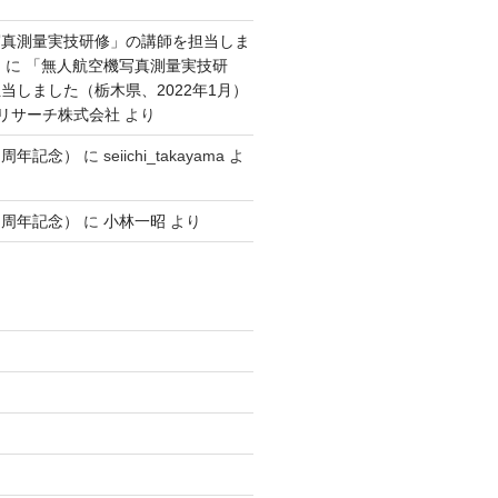
写真測量実技研修」の講師を担当しま
）
に
「無人航空機写真測量実技研
当しました（栃木県、2022年1月）
ンリサーチ株式会社
より
１周年記念）
に
seiichi_takayama
よ
１周年記念）
に
小林一昭
より