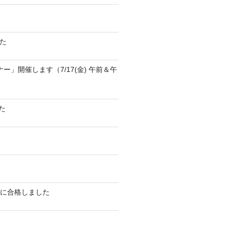
た
ナー」開催します（7/17(金) 午前＆午
た
 exam」に合格しました