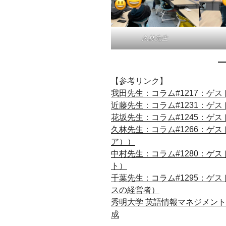
久林先生
【参考リンク】
我田先生：コラム#1217：ゲ
近藤先生：コラム#1231：ゲ
花坂先生：コラム#1245：ゲ
久林先生：コラム#1266：ゲ
ア））
中村先生：コラム#1280：ゲ
ト）
千葉先生：コラム#1295：ゲ
スの経営者）
秀明大学 英語情報マネジメント
成