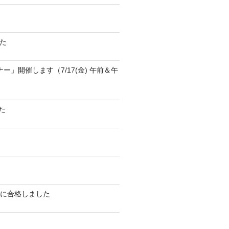
た
ナー」開催します（7/17(金) 午前＆午
た
 exam」に合格しました