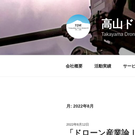
コ
ン
テ
高山ド
ン
ツ
Takayama Drone
へ
ス
キ
ッ
会社概要
活動実績
サー
プ
月:
2022年8月
投
2022年8月12日
稿
「ドローン産業論
日: