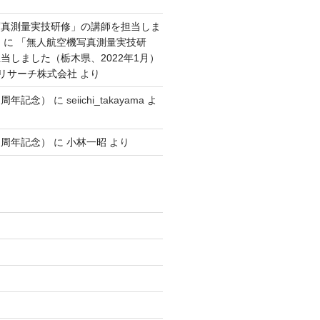
写真測量実技研修」の講師を担当しま
）
に
「無人航空機写真測量実技研
当しました（栃木県、2022年1月）
ンリサーチ株式会社
より
１周年記念）
に
seiichi_takayama
よ
１周年記念）
に
小林一昭
より