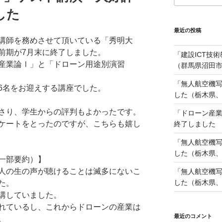
した
最近の投稿
講師を務めさせて頂いている「秀明大
前期が7月末に終了しました。
「建設ICT技
産業論Ⅰ」と「ドローン用途別演習
（群馬県沼田市
「無人航空機
6名をお迎えする講座でした。
した（栃木県、2
さり、学生からの評判もよかったです。
「ドローン産
ケートをとったのですが、こちらも嬉し
終了しました
「無人航空機
した（栃木県、2
一部要約）】
人の生の声が聴けることは滅多にないこ
「無人航空機
した（栃木県、2
た。
講していました。
れているし、これからドローンの産業は
最近のコメント
。