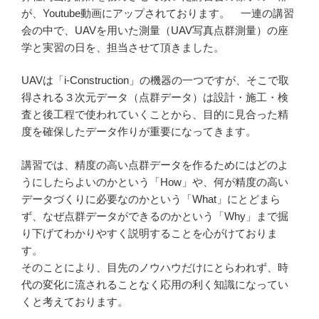
が、Youtube動画にアップされております。 一連の講習
会の中で、UAVを用いた測量（UAV写真点群測量）の座
学と実習の日を、担当させて頂きました。
UAVは「i-Construction」の機器の一つですが、そこで取
得される３次元データ（点群データ）は設計・施工・検
査と後工程で使われていくことから、目的に見合った精
度を確保したデータ作りが重要になってきます。
講習では、精度の高い点群データを作るためにはどのよ
うにしたらよいのかという「How」や、何が精度の高い
データづくりに必要なのかという「What」にとどまら
ず、なぜ点群データができるのかという「Why」まで掘
り下げてわかりやすく説明することを心がけておりま
す。
そのことにより、目先のノウハウだけにとらわれず、時
代の変化に流されることなく応用の利く知識になってい
くと考えております。