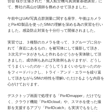
合会 様が主催された「無人航空機写真測量基礎講習」に
て、弊社の高山が講師を務めさせて頂きました。
午前中はUAV写真点群測量に関する座学、午後はカメラ
とPix4D製品を使ったSfMの理解を深める為の実習を行い
ました。感染防止対策を十分行って開催されました。
実習では、３種類のカメラを使って、３グループに分か
れて「身近にあるもの」を被写体にして撮影して頂き、
３次元データがきちんと作れるかどうかを実体験して頂
きました。成功例もあれば失敗例もありますが、どうし
てうまくいったのか・どうしてうまくいかなかったのか
をフィードバックし、トライ・アンド・エラーを繰り返
して頂きながらSfMの特性を理解いただけるような内容を
心がけております。
デスクトップ画面で処理する「Pix4Dmapper」だけでな
く、クラウド機能「Pix4Dcloud」や、スマホを使った撮
影を支援するアプリ「Pix4Dcatch」も実演でもをした