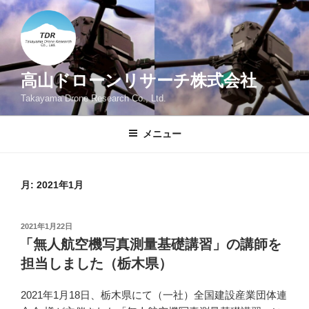
コ
ン
テ
ン
ツ
高山ドローンリサーチ株式会社
へ
Takayama Drone Research Co., Ltd.
ス
キ
メニュー
ッ
プ
月:
2021年1月
投
2021年1月22日
稿
「無人航空機写真測量基礎講習」の講師を
日:
担当しました（栃木県）
2021年1月18日、栃木県にて（一社）全国建設産業団体連