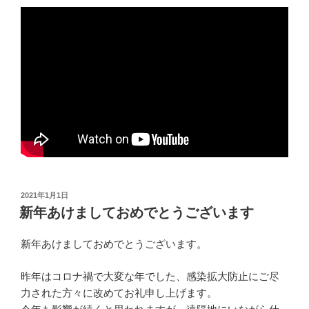
投
2021年1月1日
稿
新年あけましておめでとうございます
日:
新年あけましておめでとうございます。
昨年はコロナ禍で大変な年でした、感染拡大防止にご尽
力された方々に改めてお礼申し上げます。