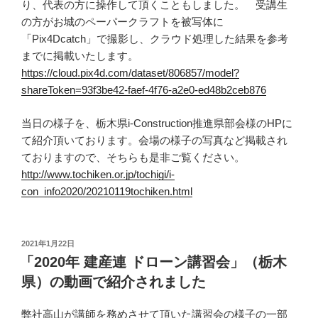
り、代表の方に操作して頂くこともしました。 受講生
の方がお城のペーパークラフトを被写体に
「Pix4Dcatch」で撮影し、クラウド処理した結果を参考
までに掲載いたします。
https://cloud.pix4d.com/dataset/806857/model?
shareToken=93f3be42-faef-4f76-a2e0-ed48b2ceb876
当日の様子を、栃木県i-Construction推進県部会様のHPに
て紹介頂いております。会場の様子の写真など掲載され
ておりますので、そちらも是非ご覧ください。
http://www.tochiken.or.jp/tochigi/i-
con_info2020/20210119tochiken.html
投
2021年1月22日
稿
「2020年 建産連 ドローン講習会」（栃木
日:
県）の動画で紹介されました
弊社高山が講師を務めさせて頂いた講習会の様子の一部