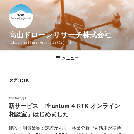
コ
ン
テ
ン
ツ
高山ドローンリサーチ株式会社
へ
Takayama Drone Research Co., Ltd.
ス
キ
メニュー
ッ
プ
タグ:
RTK
投
2021年9月1日
稿
新サービス「Phantom 4 RTK オンライン
日:
相談室」はじめました
建設・測量業界で定評があり、林業分野でも活用が期待