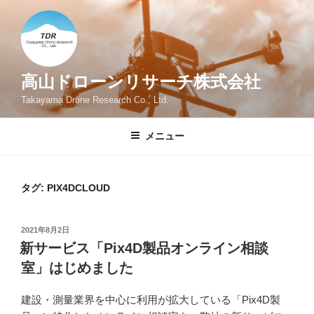
コ
ン
テ
ン
ツ
高山ドローンリサーチ株式会社
へ
Takayama Drone Research Co., Ltd.
ス
キ
メニュー
ッ
プ
タグ:
PIX4DCLOUD
投
2021年8月2日
稿
新サービス「Pix4D製品オンライン相談
日:
室」はじめました
建設・測量業界を中心に利用が拡大している「Pix4D製