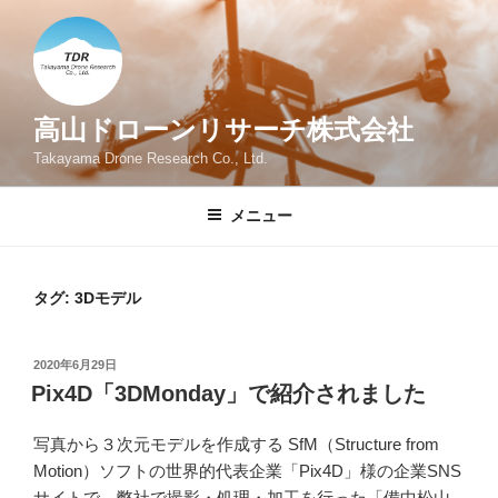
コ
ン
テ
ン
ツ
高山ドローンリサーチ株式会社
へ
Takayama Drone Research Co., Ltd.
ス
キ
メニュー
ッ
プ
タグ:
3Dモデル
投
2020年6月29日
稿
Pix4D「3DMonday」で紹介されました
日:
写真から３次元モデルを作成する SfM（Structure from
Motion）ソフトの世界的代表企業「Pix4D」様の企業SNS
サイトで、弊社で撮影・処理・加工を行った「備中松山