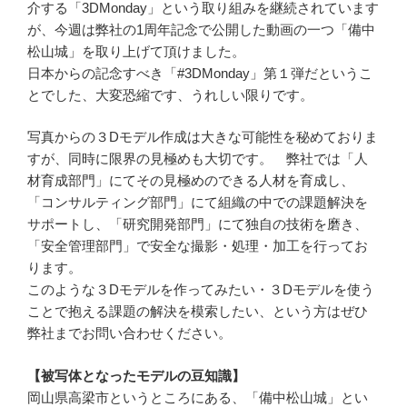
介する「3DMonday」という取り組みを継続されています
が、今週は弊社の1周年記念で公開した動画の一つ「備中
松山城」を取り上げて頂けました。
日本からの記念すべき「#3DMonday」第１弾だというこ
とでした、大変恐縮です、うれしい限りです。
写真からの３Dモデル作成は大きな可能性を秘めておりま
すが、同時に限界の見極めも大切です。 弊社では「人
材育成部門」にてその見極めのできる人材を育成し、
「コンサルティング部門」にて組織の中での課題解決を
サポートし、「研究開発部門」にて独自の技術を磨き、
「安全管理部門」で安全な撮影・処理・加工を行ってお
ります。
このような３Dモデルを作ってみたい・３Dモデルを使う
ことで抱える課題の解決を模索したい、という方はぜひ
弊社までお問い合わせください。
【被写体となったモデルの豆知識】
岡山県高梁市というところにある、「備中松山城」とい