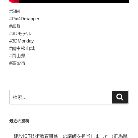
#SfM
#Pix4Dmapper
#点群
#3Dモデル
#3DMonday
#備中松山城
#岡山県
#高梁市
検
検
索
索:
最近の投稿
「建設ICT技術教育研修」の講師を担当しました（群馬県