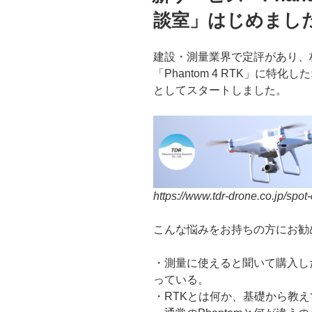
談室」はじめまし
建設・測量業界で定評があり、
「Phantom 4 RTK」に
としてスタートしました。
https://www.tdr-drone.co.jp/spot-
こんな悩みをお持ちの方にお勧
・測量に使えると聞いて購入し
っている。
・RTKとは何か、基礎から教