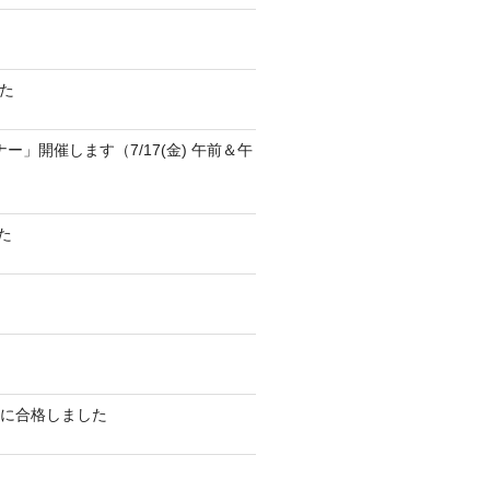
た
ナー」開催します（7/17(金) 午前＆午
た
 exam」に合格しました