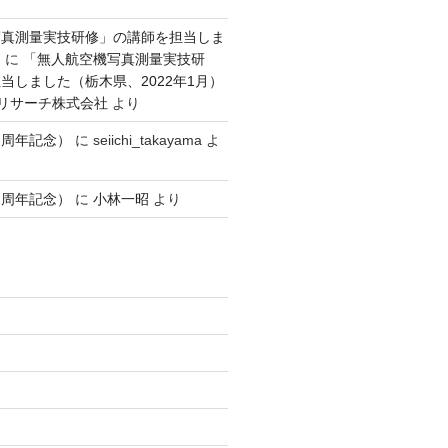
写真測量実技研修」の講師を担当しま
）
に
「無人航空機写真測量実技研
当しました（栃木県、2022年1月）
ンリサーチ株式会社
より
１周年記念）
に
seiichi_takayama
よ
１周年記念）
に
小林一昭
より