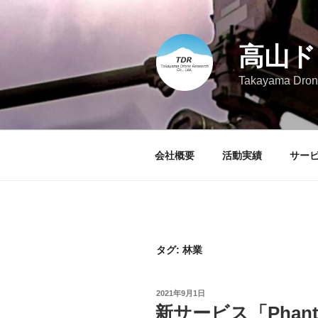
コ
ン
テ
高山ド
ン
ツ
Takayama Drone
へ
ス
キ
ッ
会社概要
活動実績
サー
プ
タグ:
林業
投
2021年9月1日
稿
新サービス「Phant
日: