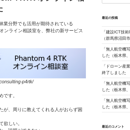
た
最近の投稿
林業分野でも活用が期待されている
特化したオンライン相談室を、弊社の新サービス
「建設ICT技
（群馬県沼田市
「無人航空機
した（栃木県、2
「ドローン産
終了しました
consulting-p4rtk/
「無人航空機
した（栃木県、2
めです。
「無人航空機
した（栃木県、2
たが、周りに教えてくれる人がおらず困
えて欲しい。
最近のコメント