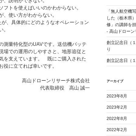
のか、説明ができない。
ソフトを使えばいいのかわからない。
「無人航空機
が、使い方がわからない。
した（栃木県
たが、具体的にどのようなオペレーション
修」の講師を担
い。
- 高山ドロー
創立記念日（
ズの測量特化型のUAVです。送信機バッテ
り
現場での運用のしやすさと、地形追従と
気を支えています。 既にご購入された
創立記念日（
お役に立てれば幸いです。
高山ドローンリサーチ株式会社
アーカイブ
代表取締役 高山 誠一
2023年8月
2023年2月
2022年8月
2022年2月